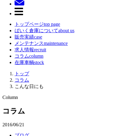
トップページ
top page
ばいく倉庫について
about us
販売実績
case
メンテナンス
maintenance
求人情報
recruit
コラム
column
在庫車輌
stock
トップ
コラム
こんな日にも
コラム
2016/06/21
ブログ