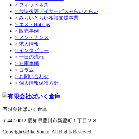
> フィットネス
> 放課後等デイサービスみらいとらい
> みらいとらい相談支援事業
> エステHotLips
> 販売事例
> メンテナンス
> 求人情報
> インタビュー
> 一日の流れ
> 在庫車輌
> コラム
> お問い合わせ
> 個人情報保護方針
有限会社ばいく倉庫
〒442-0012 愛知県豊川市新豊町１丁目２８
Copyright©Bike Souko. All Rights Reserved.