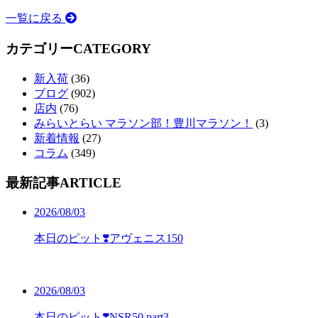
一覧に戻る
カテゴリー
CATEGORY
新入荷
(36)
ブログ
(902)
店内
(76)
みらいとらい マラソン部！豊川マラソン！
(3)
新着情報
(27)
コラム
(349)
最新記事
ARTICLE
2026/08/03
本日のピット❣️アヴェニス150
2026/08/03
本日のピット❣️NSR50 part3