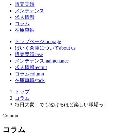
販売実績
メンテナンス
求人情報
コラム
在庫車輌
トップページ
top page
ばいく倉庫について
about us
販売実績
case
メンテナンス
maintenance
求人情報
recruit
コラム
column
在庫車輌
stock
トップ
コラム
毎日大変！でも泣けるほど楽しい職場っ！
Column
コラム