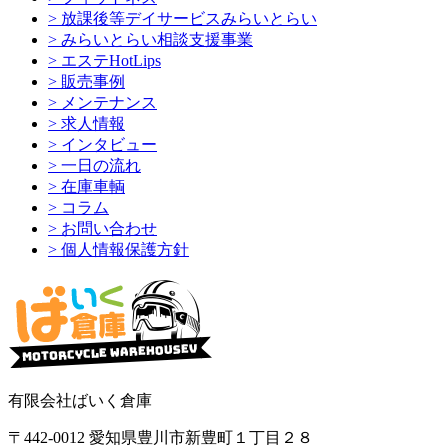
> 放課後等デイサービスみらいとらい
> みらいとらい相談支援事業
> エステHotLips
> 販売事例
> メンテナンス
> 求人情報
> インタビュー
> 一日の流れ
> 在庫車輌
> コラム
> お問い合わせ
> 個人情報保護方針
有限会社ばいく倉庫
〒442-0012 愛知県豊川市新豊町１丁目２８