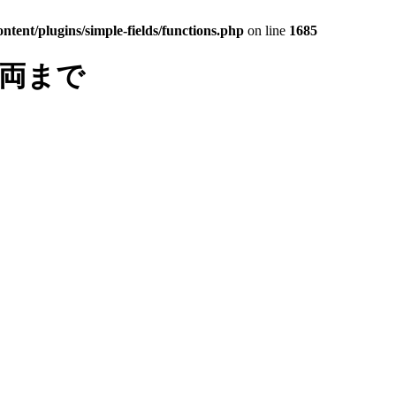
tent/plugins/simple-fields/functions.php
on line
1685
車両まで