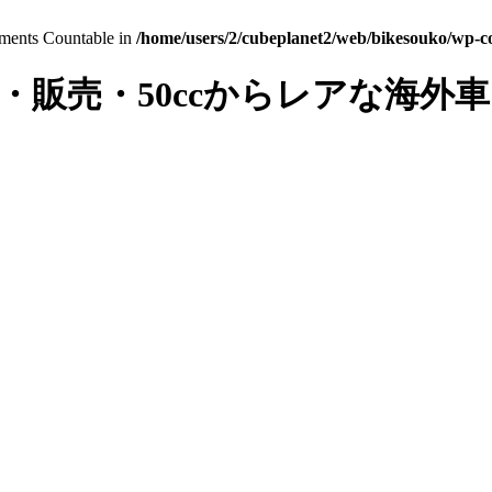
lements Countable in
/home/users/2/cubeplanet2/web/bikesouko/wp-con
・販売・50ccからレアな海外