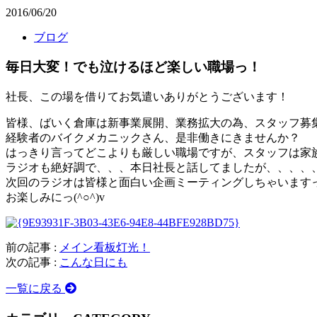
2016/06/20
ブログ
毎日大変！でも泣けるほど楽しい職場っ！
社長、この場を借りてお気遣いありがとうございます！
皆様、ばいく倉庫は新事業展開、業務拡大の為、スタッフ募
経験者のバイクメカニックさん、是非働きにきませんか？
はっきり言ってどこよりも厳しい職場ですが、スタッフは家
ラジオも絶好調で、、、本日社長と話してましたが、、、、
次回のラジオは皆様と面白い企画ミーティングしちゃいます
お楽しみにっ(^○^)v
前の記事 :
メイン看板灯光！
次の記事 :
こんな日にも
一覧に戻る