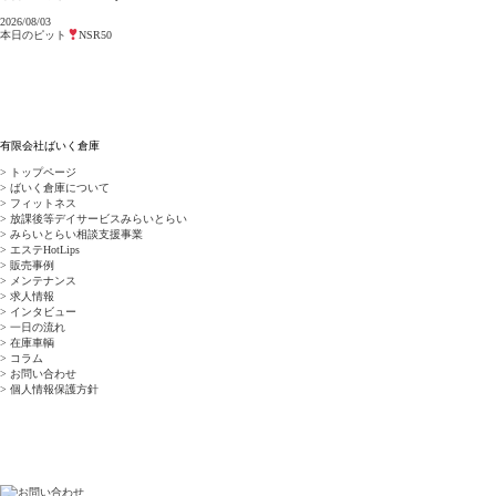
2026/08/03
本日のピット
NSR50
有限会社ばいく倉庫
> トップページ
> ばいく倉庫について
> フィットネス
> 放課後等デイサービスみらいとらい
> みらいとらい相談支援事業
> エステHotLips
> 販売事例
> メンテナンス
> 求人情報
> インタビュー
> 一日の流れ
> 在庫車輌
> コラム
> お問い合わせ
> 個人情報保護方針