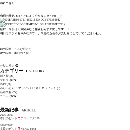
晴れてきた！
梅雨の天気はほんとによく分かりませんね(~_~;)
藤村工場長は天気関係なく相変わらず大忙しですー！
明日はラジオお休みなのでー、来週の企画をお楽しみにしていてくださいねっ！
前の記事 :
こんな日にも
次の記事 :
本日の入荷！
一覧に戻る
カテゴリー
CATEGORY
新入荷
(36)
ブログ
(902)
店内
(76)
みらいとらい マラソン部！豊川マラソン！
(3)
新着情報
(27)
コラム
(349)
最新記事
ARTICLE
2026/08/03
本日のピット
アヴェニス150
2026/08/03
本日のピット
NSR50 part3