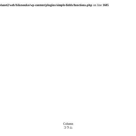
planet2/web/bikesouko/wp-content/plugins/simple-fields/functions.php
on line
1685
Column
コラム