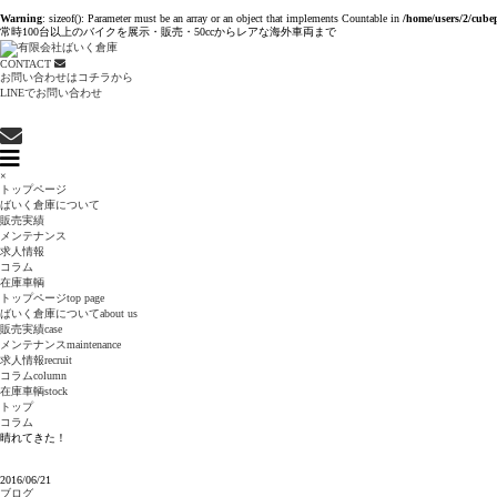
Warning
: sizeof(): Parameter must be an array or an object that implements Countable in
/home/users/2/cube
常時100台以上のバイクを展示・販売・50ccからレアな海外車両まで
CONTACT
お問い合わせはコチラから
LINEでお問い合わせ
×
トップページ
ばいく倉庫について
販売実績
メンテナンス
求人情報
コラム
在庫車輌
トップページ
top page
ばいく倉庫について
about us
販売実績
case
メンテナンス
maintenance
求人情報
recruit
コラム
column
在庫車輌
stock
トップ
コラム
晴れてきた！
2016/06/21
ブログ