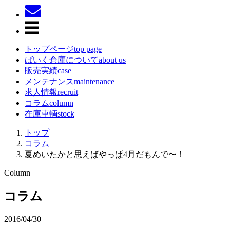
トップページ
top page
ばいく倉庫について
about us
販売実績
case
メンテナンス
maintenance
求人情報
recruit
コラム
column
在庫車輌
stock
トップ
コラム
夏めいたかと思えばやっぱ4月だもんで〜！
Column
コラム
2016/04/30