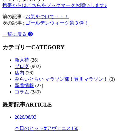
携帯からはこちらをブックマークお願いします♪
前の記事 :
お気をつけて！！！
次の記事 :
ゴールデンウィーク第３弾！
一覧に戻る
カテゴリー
CATEGORY
新入荷
(36)
ブログ
(902)
店内
(76)
みらいとらい マラソン部！豊川マラソン！
(3)
新着情報
(27)
コラム
(349)
最新記事
ARTICLE
2026/08/03
本日のピット❣️アヴェニス150