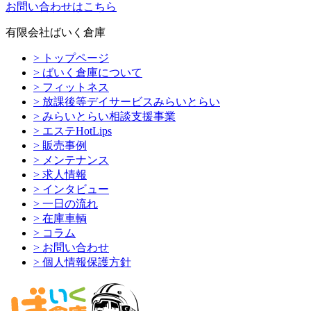
お問い合わせはこちら
有限会社ばいく倉庫
> トップページ
> ばいく倉庫について
> フィットネス
> 放課後等デイサービスみらいとらい
> みらいとらい相談支援事業
> エステHotLips
> 販売事例
> メンテナンス
> 求人情報
> インタビュー
> 一日の流れ
> 在庫車輌
> コラム
> お問い合わせ
> 個人情報保護方針