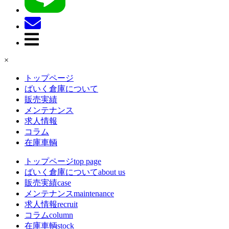
×
トップページ
ばいく倉庫について
販売実績
メンテナンス
求人情報
コラム
在庫車輌
トップページ
top page
ばいく倉庫について
about us
販売実績
case
メンテナンス
maintenance
求人情報
recruit
コラム
column
在庫車輌
stock