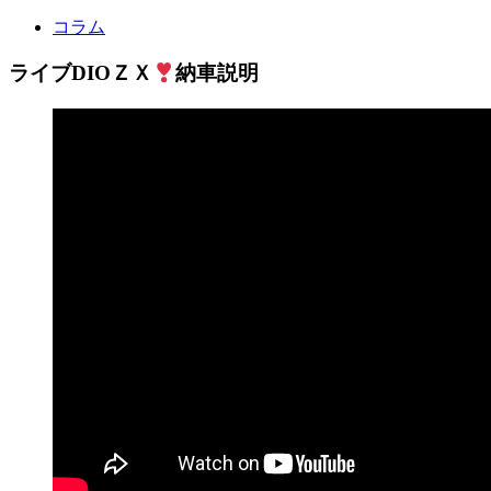
コラム
ライブDIOＺＸ
納車説明