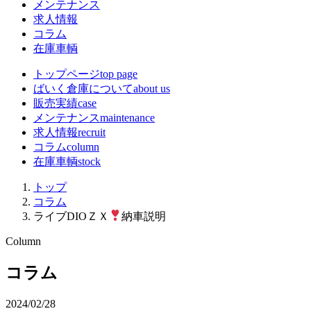
メンテナンス
求人情報
コラム
在庫車輌
トップページ
top page
ばいく倉庫について
about us
販売実績
case
メンテナンス
maintenance
求人情報
recruit
コラム
column
在庫車輌
stock
トップ
コラム
ライブDIOＺＸ
納車説明
Column
コラム
2024/02/28