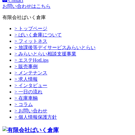
Contact
お問い合わせはこちら
有限会社ばいく倉庫
> トップページ
> ばいく倉庫について
> フィットネス
> 放課後等デイサービスみらいとらい
> みらいとらい相談支援事業
> エステHotLips
> 販売事例
> メンテナンス
> 求人情報
> インタビュー
> 一日の流れ
> 在庫車輌
> コラム
> お問い合わせ
> 個人情報保護方針