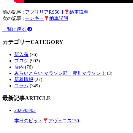
前の記事 :
アプリリアRS50Ⅱ
納車説明
次の記事 :
モンキー
納車説明
一覧に戻る
カテゴリー
CATEGORY
新入荷
(36)
ブログ
(902)
店内
(76)
みらいとらい マラソン部！豊川マラソン！
(3)
新着情報
(27)
コラム
(349)
最新記事
ARTICLE
2026/08/03
本日のピット
アヴェニス150