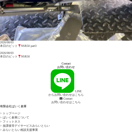
2026/08/03
本日のピット
NSR50 part3
2026/08/03
本日のピット
NSR50
Contact
お問い合わせ
LINE
からお問い合わせはこちら
Contact
お問い合わせはこちら
有限会社ばいく倉庫
> トップページ
> ばいく倉庫について
> フィットネス
> 放課後等デイサービスみらいとらい
> みらいとらい相談支援事業