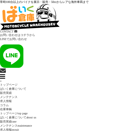
常時100台以上のバイクを展示・販売・50ccからレアな海外車両まで
CONTACT
お問い合わせはコチラから
LINEでお問い合わせ
×
トップページ
ばいく倉庫について
販売実績
メンテナンス
求人情報
コラム
在庫車輌
トップページ
top page
ばいく倉庫について
about us
販売実績
case
メンテナンス
maintenance
求人情報
recruit