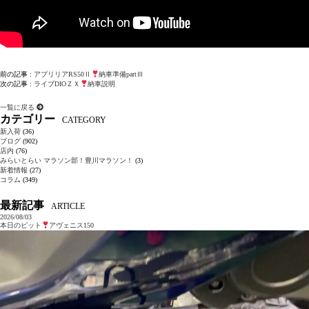
前の記事 :
アプリリアRS50Ⅱ
納車準備partⅢ
次の記事 :
ライブDIOＺＸ
納車説明
一覧に戻る
カテゴリー
CATEGORY
新入荷
(36)
ブログ
(902)
店内
(76)
みらいとらい マラソン部！豊川マラソン！
(3)
新着情報
(27)
コラム
(349)
最新記事
ARTICLE
2026/08/03
本日のピット
アヴェニス150