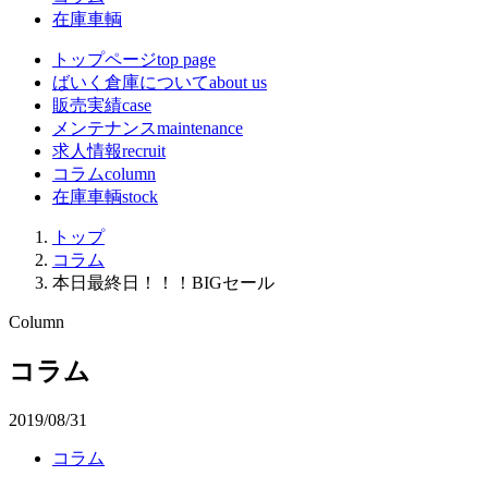
在庫車輌
トップページ
top page
ばいく倉庫について
about us
販売実績
case
メンテナンス
maintenance
求人情報
recruit
コラム
column
在庫車輌
stock
トップ
コラム
本日最終日！！！BIGセール
Column
コラム
2019/08/31
コラム