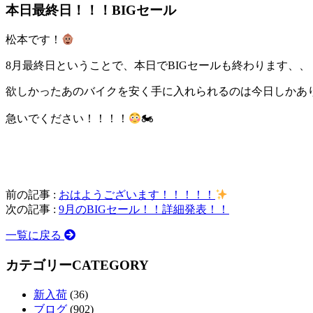
本日最終日！！！BIGセール
松本です！
8月最終日ということで、本日でBIGセールも終わります、、
欲しかったあのバイクを安く手に入れられるのは今日しかあ
急いでください！！！！
🏍
前の記事 :
おはようございます！！！！！
次の記事 :
9月のBIGセール！！詳細発表！！
一覧に戻る
カテゴリー
CATEGORY
新入荷
(36)
ブログ
(902)