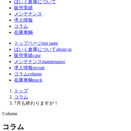
ばいく倉庫について
販売実績
メンテナンス
求人情報
コラム
在庫車輌
トップページ
top page
ばいく倉庫について
about us
販売実績
case
メンテナンス
maintenance
求人情報
recruit
コラム
column
在庫車輌
stock
トップ
コラム
7月も終わりますが！
Column
コラム