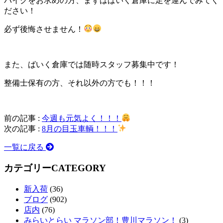
バイクをお求めの方、まずはばいく倉庫に足を運んでみてく
ださい！
必ず後悔させません！
また、ばいく倉庫では随時スタッフ募集中です！
整備士保有の方、それ以外の方でも！！！
前の記事 :
今週も元気よく！！！
次の記事 :
8月の目玉車輌！！！
一覧に戻る
カテゴリー
CATEGORY
新入荷
(36)
ブログ
(902)
店内
(76)
みらいとらい マラソン部！豊川マラソン！
(3)