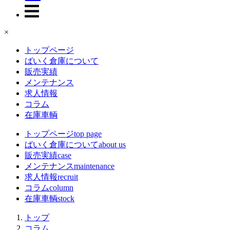
×
トップページ
ばいく倉庫について
販売実績
メンテナンス
求人情報
コラム
在庫車輌
トップページ
top page
ばいく倉庫について
about us
販売実績
case
メンテナンス
maintenance
求人情報
recruit
コラム
column
在庫車輌
stock
トップ
コラム