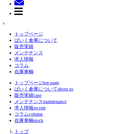
×
トップページ
ばいく倉庫について
販売実績
メンテナンス
求人情報
コラム
在庫車輌
トップページ
top page
ばいく倉庫について
about us
販売実績
case
メンテナンス
maintenance
求人情報
recruit
コラム
column
在庫車輌
stock
トップ