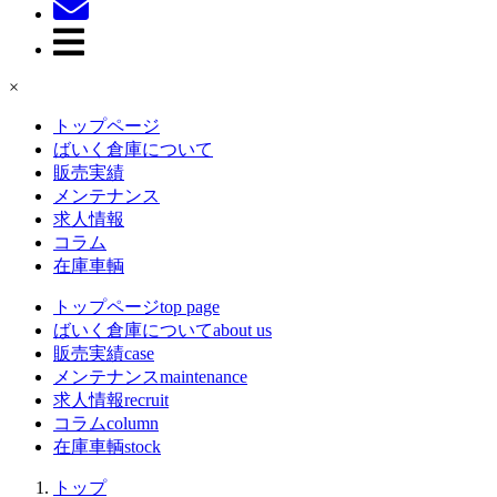
×
トップページ
ばいく倉庫について
販売実績
メンテナンス
求人情報
コラム
在庫車輌
トップページ
top page
ばいく倉庫について
about us
販売実績
case
メンテナンス
maintenance
求人情報
recruit
コラム
column
在庫車輌
stock
トップ