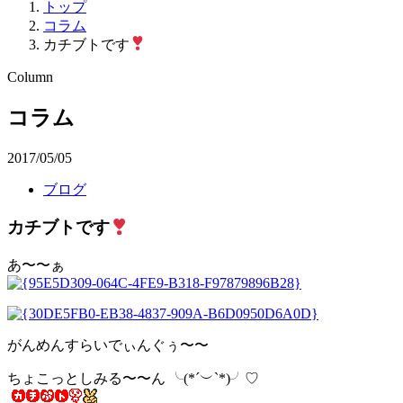
トップ
コラム
カチブトです
Column
コラム
2017/05/05
ブログ
カチブトです
あ〜〜ぁ
がんめんすらいでぃんぐぅ〜〜
ちょこっとしみる〜〜ん ╰(*´︶`*)╯♡