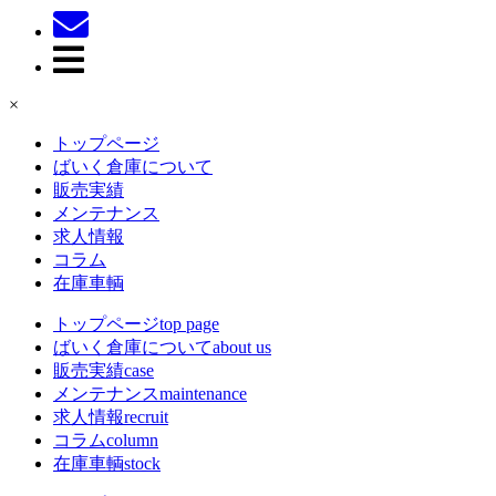
×
トップページ
ばいく倉庫について
販売実績
メンテナンス
求人情報
コラム
在庫車輌
トップページ
top page
ばいく倉庫について
about us
販売実績
case
メンテナンス
maintenance
求人情報
recruit
コラム
column
在庫車輌
stock