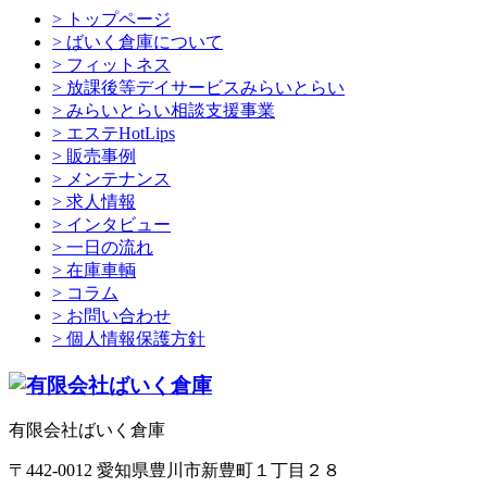
> トップページ
> ばいく倉庫について
> フィットネス
> 放課後等デイサービスみらいとらい
> みらいとらい相談支援事業
> エステHotLips
> 販売事例
> メンテナンス
> 求人情報
> インタビュー
> 一日の流れ
> 在庫車輌
> コラム
> お問い合わせ
> 個人情報保護方針
有限会社ばいく倉庫
〒442-0012 愛知県豊川市新豊町１丁目２８