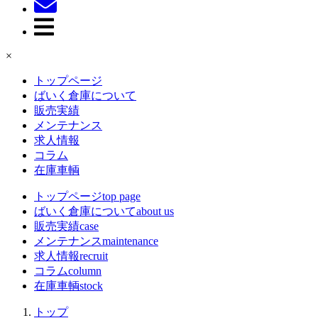
×
トップページ
ばいく倉庫について
販売実績
メンテナンス
求人情報
コラム
在庫車輌
トップページ
top page
ばいく倉庫について
about us
販売実績
case
メンテナンス
maintenance
求人情報
recruit
コラム
column
在庫車輌
stock
トップ