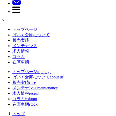
×
トップページ
ばいく倉庫について
販売実績
メンテナンス
求人情報
コラム
在庫車輌
トップページ
top page
ばいく倉庫について
about us
販売実績
case
メンテナンス
maintenance
求人情報
recruit
コラム
column
在庫車輌
stock
トップ