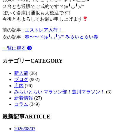
２台とも通販でご成約ですヾ(๑╹◡╹)ﾉ”
ばいく倉庫は通販も大歓迎です?
今後ともよろしくお願い申し上げます
前の記事 :
エストレア入荷！
次の記事 :
春〜〜ヾ(๑╹◡╹)ﾉ" みらいとらい春
一覧に戻る
カテゴリー
CATEGORY
新入荷
(36)
ブログ
(902)
店内
(76)
みらいとらい マラソン部！豊川マラソン！
(3)
新着情報
(27)
コラム
(349)
最新記事
ARTICLE
2026/08/03