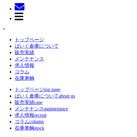
×
トップページ
ばいく倉庫について
販売実績
メンテナンス
求人情報
コラム
在庫車輌
トップページ
top page
ばいく倉庫について
about us
販売実績
case
メンテナンス
maintenance
求人情報
recruit
コラム
column
在庫車輌
stock