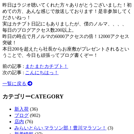
昨日はラジオ聴いてくれた方々ありがとうございました！初
めての方、あんな感じで放送しております！是非参加してく
ださいねっ！
実はカチブト日記にもありましたが、僕のノルマ、、、、
毎日のブログアクセス数200以上。
昨日の時点で月ノルマの6000アクセスの倍！12000アクセス
突破！
本日200を超えたら社長からお座敷がプレゼントされるとい
うことで、今日も頑張ってブログ書くぞー！
前の記事 :
またまたカチブト！
次の記事 :
こんにちはっ！
一覧に戻る
カテゴリー
CATEGORY
新入荷
(36)
ブログ
(902)
店内
(76)
みらいとらい マラソン部！豊川マラソン！
(3)