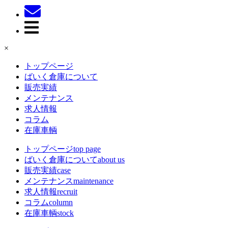
×
トップページ
ばいく倉庫について
販売実績
メンテナンス
求人情報
コラム
在庫車輌
トップページ
top page
ばいく倉庫について
about us
販売実績
case
メンテナンス
maintenance
求人情報
recruit
コラム
column
在庫車輌
stock