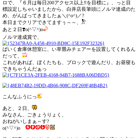
ロで、『６月は毎日200アクセス以上‼️を目標に』、っと目
標設定しちゃいましたから、白井店長筆頭にノルマ達成のた
め、がんばってきましたぁ＼(^o^)／?
本日までクリアできてますぅ～～、
あと２日❣️o(^▽^)o
ノルマ達成賞で、
ばいく倉庫休憩室に、い草畳みチェアーを設置してくれるん
だって、
これがあれば、ぼくたちも、ブロックで遊んだり、お昼寝も
できちゃうんだぁっ
こんなふうにっ
あと、２日、
みなさん、ごきょうりょく、
おねがいしまぁ～す?
o(^▽^)o