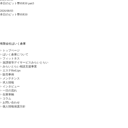
本日のピット❣️NSR50 part3
2026/08/03
本日のピット❣️NSR50
有限会社ばいく倉庫
> トップページ
> ばいく倉庫について
> フィットネス
> 放課後等デイサービスみらいとらい
> みらいとらい相談支援事業
> エステHotLips
> 販売事例
> メンテナンス
> 求人情報
> インタビュー
> 一日の流れ
> 在庫車輌
> コラム
> お問い合わせ
> 個人情報保護方針