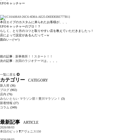
UFOキャッチャー
本日エイプのカスタムに来られたお客様が、、、
UFOキャッチャーのプロ！？
らしく、とり方のコツと取りやすい店を教えていただきましたっ！
店によって設定があるんだって～w
面白い～(^○^)
前の記事 :
新事務所！！スタート！！
次の記事 :
次回のラジオテーマは。。。。
一覧に戻る
カテゴリー
CATEGORY
新入荷
(36)
ブログ
(902)
店内
(76)
みらいとらい マラソン部！豊川マラソン！
(3)
新着情報
(27)
コラム
(349)
最新記事
ARTICLE
2026/08/03
本日のピット❣️アヴェニス150
2026/08/03