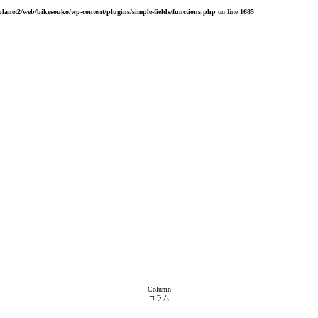
planet2/web/bikesouko/wp-content/plugins/simple-fields/functions.php
on line
1685
Column
コラム