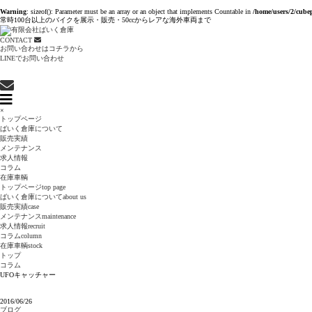
Warning
: sizeof(): Parameter must be an array or an object that implements Countable in
/home/users/2/cube
常時100台以上のバイクを展示・販売・50ccからレアな海外車両まで
CONTACT
お問い合わせはコチラから
LINEでお問い合わせ
×
トップページ
ばいく倉庫について
販売実績
メンテナンス
求人情報
コラム
在庫車輌
トップページ
top page
ばいく倉庫について
about us
販売実績
case
メンテナンス
maintenance
求人情報
recruit
コラム
column
在庫車輌
stock
トップ
コラム
UFOキャッチャー
2016/06/26
ブログ