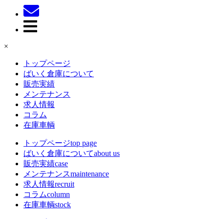
×
トップページ
ばいく倉庫について
販売実績
メンテナンス
求人情報
コラム
在庫車輌
トップページ
top page
ばいく倉庫について
about us
販売実績
case
メンテナンス
maintenance
求人情報
recruit
コラム
column
在庫車輌
stock