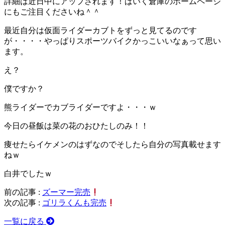
詳細は近日中にアップされます！ばいく倉庫のホームページ
にもご注目くださいね＾＾
最近自分は仮面ライダーカブトをずっと見てるのです
が・・・・やっぱりスポーツバイクかっこいいなぁって思い
ます。
え？
僕ですか？
熊ライダーでカブライダーですよ・・・ｗ
今日の昼飯は菜の花のおひたしのみ！！
痩せたらイケメンのはずなのでそしたら自分の写真載せます
ねｗ
白井でしたｗ
前の記事 :
ズーマー完売
次の記事 :
ゴリラくんも完売
一覧に戻る