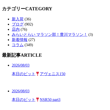
カテゴリー
CATEGORY
新入荷
(36)
ブログ
(902)
店内
(76)
みらいとらい マラソン部！豊川マラソン！
(3)
新着情報
(27)
コラム
(349)
最新記事
ARTICLE
2026/08/03
本日のピット
アヴェニス150
2026/08/03
本日のピット
NSR50 part3