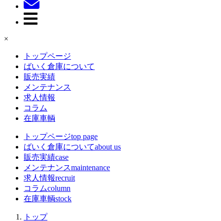
×
トップページ
ばいく倉庫について
販売実績
メンテナンス
求人情報
コラム
在庫車輌
トップページ
top page
ばいく倉庫について
about us
販売実績
case
メンテナンス
maintenance
求人情報
recruit
コラム
column
在庫車輌
stock
トップ