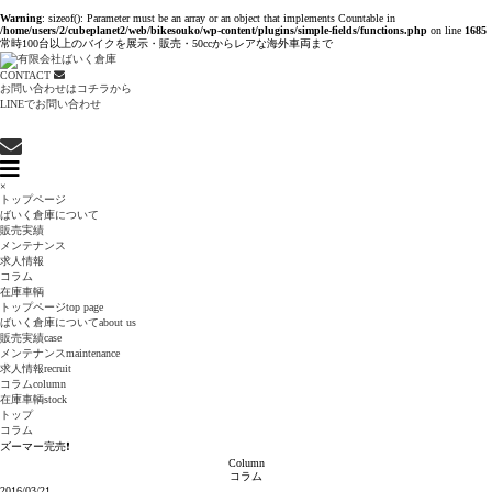
Warning
: sizeof(): Parameter must be an array or an object that implements Countable in
/home/users/2/cubeplanet2/web/bikesouko/wp-content/plugins/simple-fields/functions.php
on line
1685
常時100台以上のバイクを展示・販売・50ccからレアな海外車両まで
CONTACT
お問い合わせはコチラから
LINEでお問い合わせ
×
トップページ
ばいく倉庫について
販売実績
メンテナンス
求人情報
コラム
在庫車輌
トップページ
top page
ばいく倉庫について
about us
販売実績
case
メンテナンス
maintenance
求人情報
recruit
コラム
column
在庫車輌
stock
トップ
コラム
ズーマー完売❗️
Column
コラム
2016/03/21