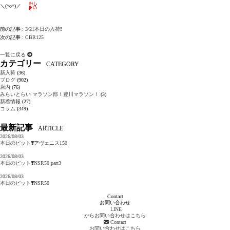
＼(^o^)／
前の記事 :
3/21本日の入荷❗️
次の記事 :
CBR125
一覧に戻る
カテゴリー
CATEGORY
新入荷
(36)
ブログ
(902)
店内
(76)
みらいとらい マラソン部！豊川マラソン！
(3)
新着情報
(27)
コラム
(349)
最新記事
ARTICLE
2026/08/03
本日のピット❣️アヴェニス150
2026/08/03
本日のピット❣️NSR50 part3
2026/08/03
本日のピット❣️NSR50
Contact
お問い合わせ
LINE
からお問い合わせはこちら
Contact
お問い合わせはこちら