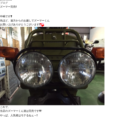
ブログ
ズーマー完売❗️
中嶋です❣️
先ほど、遠方からのお越しでズーマーくん
お買い上げありがとうございます❗️
これで、
当店のズーマーくん達は完売です❣️?
やっぱ、人気者はモテるねぇ～❗️