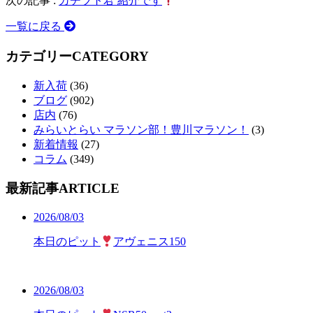
次の記事 :
カチブト君 紹介です
一覧に戻る
カテゴリー
CATEGORY
新入荷
(36)
ブログ
(902)
店内
(76)
みらいとらい マラソン部！豊川マラソン！
(3)
新着情報
(27)
コラム
(349)
最新記事
ARTICLE
2026/08/03
本日のピット
アヴェニス150
2026/08/03