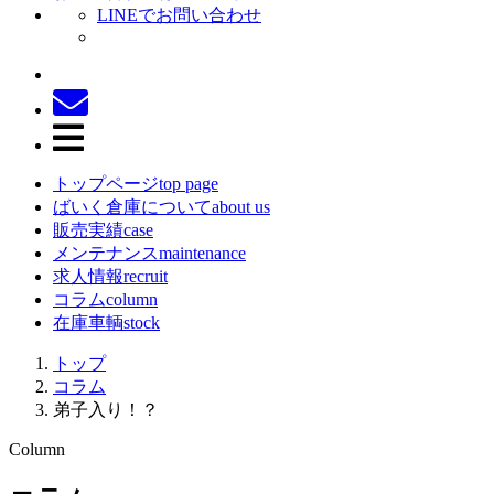
LINEでお問い合わせ
トップページ
top page
ばいく倉庫について
about us
販売実績
case
メンテナンス
maintenance
求人情報
recruit
コラム
column
在庫車輌
stock
トップ
コラム
弟子入り！？