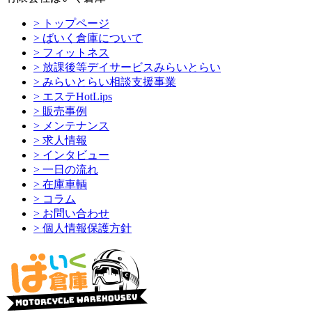
> トップページ
> ばいく倉庫について
> フィットネス
> 放課後等デイサービスみらいとらい
> みらいとらい相談支援事業
> エステHotLips
> 販売事例
> メンテナンス
> 求人情報
> インタビュー
> 一日の流れ
> 在庫車輌
> コラム
> お問い合わせ
> 個人情報保護方針