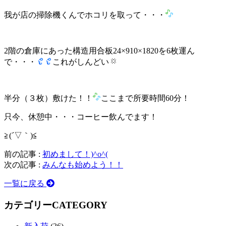
我が店の掃除機くんでホコリを取って・・・
2階の倉庫にあった構造用合板24×910×1820を6枚運ん
で・・・
これがしんどい
半分（３枚）敷けた！！
ここまで所要時間60分！
只今、休憩中・・・コーヒー飲んでます！
≧(´▽｀)≦
前の記事 :
初めまして！)^o^(
次の記事 :
みんなも始めよう！！
一覧に戻る
カテゴリー
CATEGORY