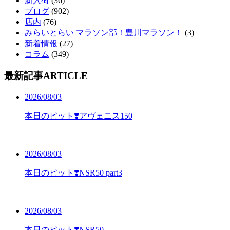
新入荷
(36)
ブログ
(902)
店内
(76)
みらいとらい マラソン部！豊川マラソン！
(3)
新着情報
(27)
コラム
(349)
最新記事
ARTICLE
2026/08/03
本日のピット❣️アヴェニス150
2026/08/03
本日のピット❣️NSR50 part3
2026/08/03
本日のピット❣️NSR50