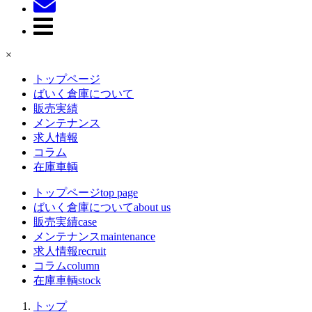
×
トップページ
ばいく倉庫について
販売実績
メンテナンス
求人情報
コラム
在庫車輌
トップページ
top page
ばいく倉庫について
about us
販売実績
case
メンテナンス
maintenance
求人情報
recruit
コラム
column
在庫車輌
stock
トップ