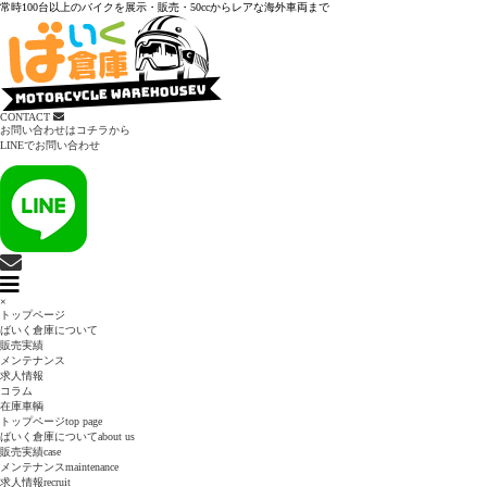
常時100台以上のバイクを展示・販売・50ccからレアな海外車両まで
CONTACT
お問い合わせはコチラから
LINEでお問い合わせ
×
トップページ
ばいく倉庫について
販売実績
メンテナンス
求人情報
コラム
在庫車輌
トップページ
top page
ばいく倉庫について
about us
販売実績
case
メンテナンス
maintenance
求人情報
recruit