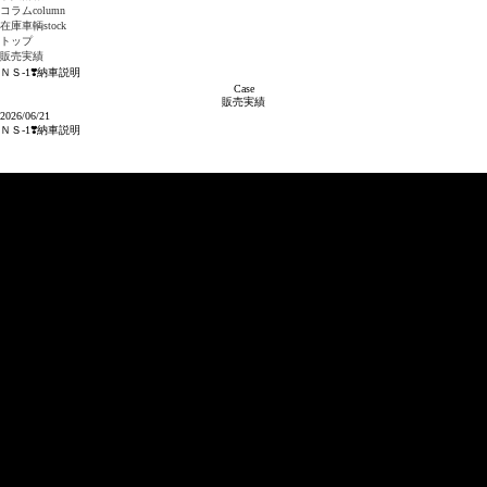
コラム
column
在庫車輌
stock
トップ
販売実績
ＮＳ-1❣️納車説明
Case
販売実績
2026/06/21
ＮＳ-1❣️納車説明