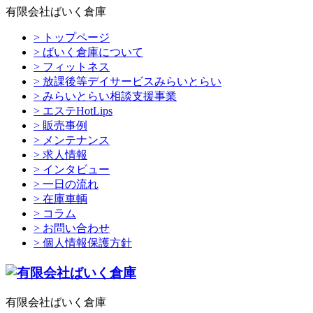
有限会社ばいく倉庫
> トップページ
> ばいく倉庫について
> フィットネス
> 放課後等デイサービスみらいとらい
> みらいとらい相談支援事業
> エステHotLips
> 販売事例
> メンテナンス
> 求人情報
> インタビュー
> 一日の流れ
> 在庫車輌
> コラム
> お問い合わせ
> 個人情報保護方針
有限会社ばいく倉庫