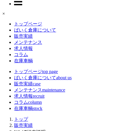
×
トップページ
ばいく倉庫について
販売実績
メンテナンス
求人情報
コラム
在庫車輌
トップページ
top page
ばいく倉庫について
about us
販売実績
case
メンテナンス
maintenance
求人情報
recruit
コラム
column
在庫車輌
stock
トップ
販売実績