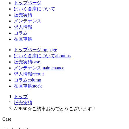
トップページ
ばいく倉庫について
販売実績
メンテナンス
求人情報
コラム
在庫車輌
トップページ
top page
ばいく倉庫について
about us
販売実績
case
メンテナンス
maintenance
求人情報
recruit
コラム
column
在庫車輌
stock
トップ
販売実績
APE50☆ご納車おめでとうございます！
Case