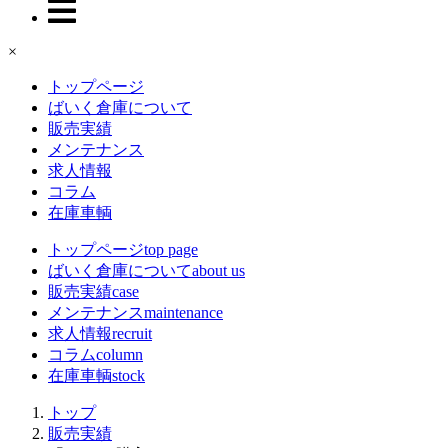
×
トップページ
ばいく倉庫について
販売実績
メンテナンス
求人情報
コラム
在庫車輌
トップページ
top page
ばいく倉庫について
about us
販売実績
case
メンテナンス
maintenance
求人情報
recruit
コラム
column
在庫車輌
stock
トップ
販売実績