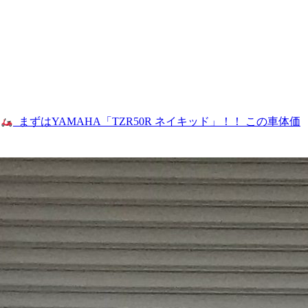
まずはYAMAHA「TZR50R ネイキッド」！！ この車体価