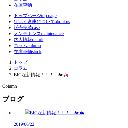
在庫車輌
トップページ
top page
ばいく倉庫について
about us
販売実績
case
メンテナンス
maintenance
求人情報
recruit
コラム
column
在庫車輌
stock
トップ
コラム
BIGな新情報！！！！🏍
Column
ブログ
2019/06/22