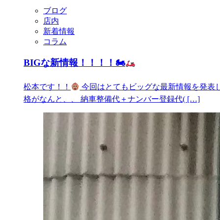
ブログ
店内
新着情報
コラム
BIGな新情報！！！！🏍
松本です！！
今回はとてもビッグな最新情報を発表
格がなんと、、 納車整備代＋ナンバー登録代( […]