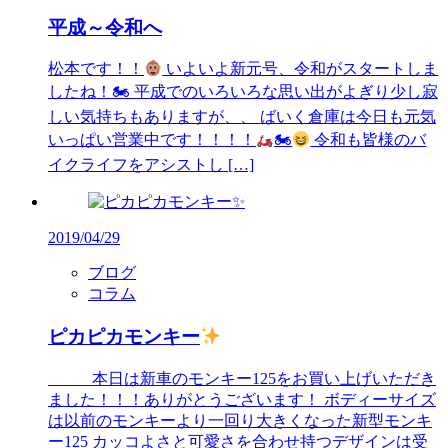
平成～令和へ
松本です！！
いよいよ新元号、令和がスタートしま
したね！🏍 平成でのいろいろな思い出がよぎり少し寂
しい気持ちもありますが、、 ばいく倉庫は今日も元気
いっぱい営業中です！！！！
🏍
令和も皆様のバ
イクライフをアシストし […]
2019/04/29
ブログ
コラム
ピカピカモンキー
‍ 本日は新車のモンキー125をお買い上げいただき
ました！！！ありがとうございます！ ボディーサイズ
は以前のモンキーより一回り大きくなった新型モンキ
ー125 カッコよさと可愛さを合わせ持つデザインは受