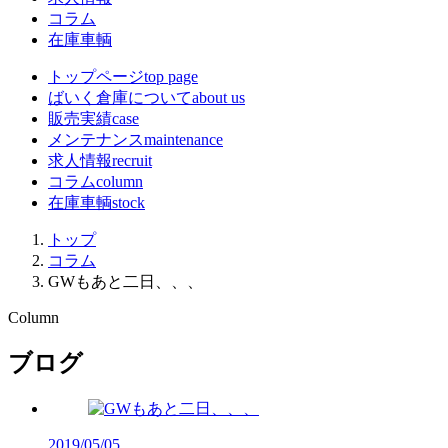
コラム
在庫車輌
トップページ
top page
ばいく倉庫について
about us
販売実績
case
メンテナンス
maintenance
求人情報
recruit
コラム
column
在庫車輌
stock
トップ
コラム
GWもあと二日、、、
Column
ブログ
2019/05/05