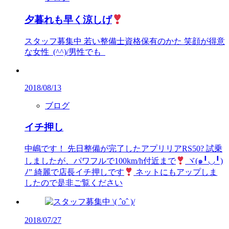
夕暮れも早く涼しげ
スタッフ募集中 若い整備士資格保有のかた 笑顔が得意
な女性 (^^)/男性でも
2018/08/13
ブログ
イチ押し
中嶋です！ 先日整備が完了したアプリリアRS50? 試乗
しましたが、パワフルで100km/h付近まで
ヾ(๑╹◡╹)
ﾉ” 綺麗で店長イチ押しです
ネットにもアップしま
したので是非ご覧ください
2018/07/27