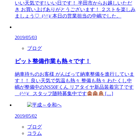
いい天気です! いい日です！ 半田市からお越しいただ
き お買い上げありがとうございます！ ２ストを楽しみ
ましょう♡ (^^)/ 本日の営業担当の中嶋でした。
2019/05/03
ブログ
ピット整備作業も熱々です！
納車待ちのお客様 がんばって納車整備を進行していま
す！！ 良い天気で気温も熱々 整備も熱々 わたくし中
嶋が整備中のNS50Fくん リアタイヤ新品装着完了です
(^^)/ スタッフ随時募集中です
[…]
2019/05/02
ブログ
コラム