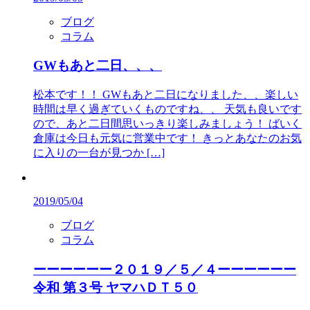
ブログ
コラム
GWもあと二日、、、
松本です！！ GWもあと二日になりました、、楽しい
時間は早く過ぎていくものですね、、 天気も良いです
ので、あと二日間思いっきり楽しみましょう！ ばいく
倉庫は今日も元気に営業中です！ きっとあなたのお気
に入りの一台が見つか […]
2019/05/04
ブログ
コラム
ーーーーーー２０１９／５／４ーーーーーー
令和 第３号 ヤマハＤＴ５０