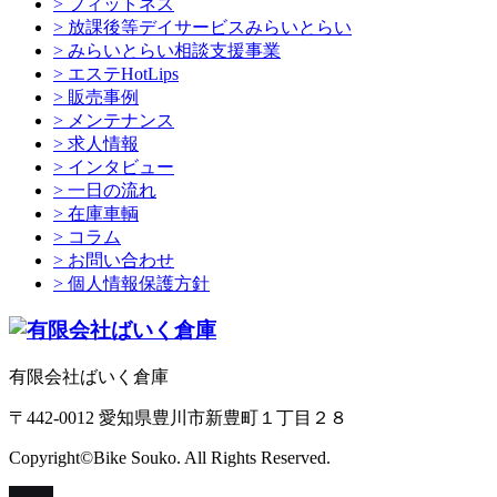
> フィットネス
> 放課後等デイサービスみらいとらい
> みらいとらい相談支援事業
> エステHotLips
> 販売事例
> メンテナンス
> 求人情報
> インタビュー
> 一日の流れ
> 在庫車輌
> コラム
> お問い合わせ
> 個人情報保護方針
有限会社ばいく倉庫
〒442-0012 愛知県豊川市新豊町１丁目２８
Copyright©Bike Souko. All Rights Reserved.