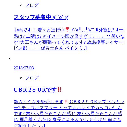
ブログ
スタッフ募集中 \( ˆoˆ )/
中嶋です！ 着々と進行中
ヾ(๑╹◡╹)ﾉ” ⬇︎外観は? ⬇︎一
階は? 二階は? ※イメージ図が良すぎて、、、?? 暑いな
か?大工さんが頑張ってくれてます? 放課後等デイサー
ビス部・・・保育士さん バイク […]
2018/07/03
ブログ
CＢR 2５０Rです
新入りくんを紹介します
CＢR２５０Rレプソルカラ
ー? モリワキマフラー とってもキレイでカッコいいん
です? 右から見たらこんな感じ 左から見たらこんな感
じ 両足着くんだね 身長によるんでしょうけど 前にも
ご紹介した […]