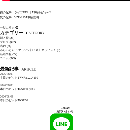
前の記事 :
ライブDIO ｊ❣️車輌紹介part2
次の記事 :
YZF-R15❣️車輌説明
一覧に戻る
カテゴリー
CATEGORY
新入荷
(36)
ブログ
(902)
店内
(76)
みらいとらい マラソン部！豊川マラソン！
(3)
新着情報
(27)
コラム
(349)
最新記事
ARTICLE
2026/08/03
本日のピット❣️アヴェニス150
2026/08/03
本日のピット❣️NSR50 part3
2026/08/03
本日のピット❣️NSR50
Contact
お問い合わせ