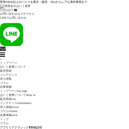
常時100台以上のバイクを展示・販売・50ccからレアな海外車両まで
CONTACT
お問い合わせはコチラから
LINEでお問い合わせ
×
トップページ
ばいく倉庫について
販売実績
メンテナンス
求人情報
コラム
在庫車輌
トップページ
top page
ばいく倉庫について
about us
販売実績
case
メンテナンス
maintenance
求人情報
recruit
コラム
column
在庫車輌
stock
トップ
コラム
アプリリアクラシック❣️車輌説明