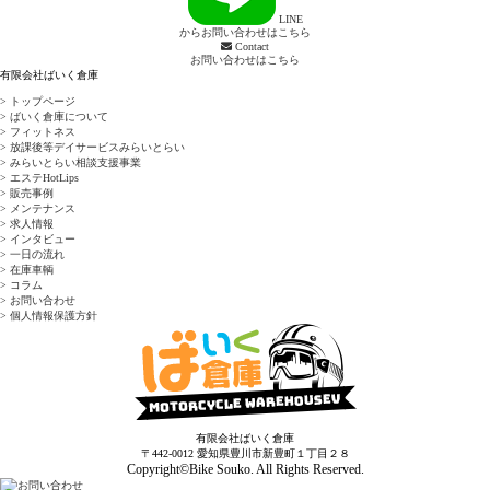
LINE
からお問い合わせはこちら
Contact
お問い合わせはこちら
有限会社ばいく倉庫
> トップページ
> ばいく倉庫について
> フィットネス
> 放課後等デイサービスみらいとらい
> みらいとらい相談支援事業
> エステHotLips
> 販売事例
> メンテナンス
> 求人情報
> インタビュー
> 一日の流れ
> 在庫車輌
> コラム
> お問い合わせ
> 個人情報保護方針
有限会社ばいく倉庫
〒442-0012 愛知県豊川市新豊町１丁目２８
Copyright©Bike Souko. All Rights Reserved.