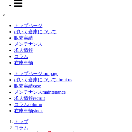
×
トップページ
ばいく倉庫について
販売実績
メンテナンス
求人情報
コラム
在庫車輌
トップページ
top page
ばいく倉庫について
about us
販売実績
case
メンテナンス
maintenance
求人情報
recruit
コラム
column
在庫車輌
stock
トップ
コラム