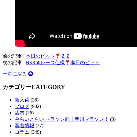
前の記事 :
本日のピット
ＺＺ
次の記事 :
NSR50レース仕様
本日のピット
一覧に戻る
カテゴリー
CATEGORY
新入荷
(36)
ブログ
(902)
店内
(76)
みらいとらい マラソン部！豊川マラソン！
(3)
新着情報
(27)
コラム
(349)