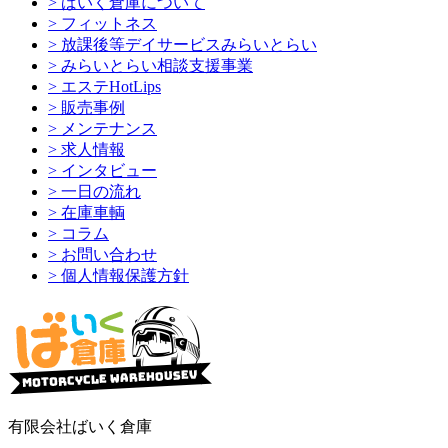
> ばいく倉庫について
> フィットネス
> 放課後等デイサービスみらいとらい
> みらいとらい相談支援事業
> エステHotLips
> 販売事例
> メンテナンス
> 求人情報
> インタビュー
> 一日の流れ
> 在庫車輌
> コラム
> お問い合わせ
> 個人情報保護方針
有限会社ばいく倉庫