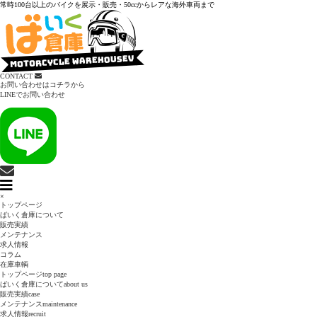
常時100台以上のバイクを展示・販売・50ccからレアな海外車両まで
CONTACT
お問い合わせはコチラから
LINEでお問い合わせ
×
トップページ
ばいく倉庫について
販売実績
メンテナンス
求人情報
コラム
在庫車輌
トップページ
top page
ばいく倉庫について
about us
販売実績
case
メンテナンス
maintenance
求人情報
recruit