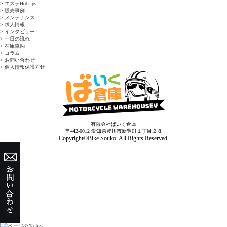
> エステHotLips
> 販売事例
> メンテナンス
> 求人情報
> インタビュー
> 一日の流れ
> 在庫車輌
> コラム
> お問い合わせ
> 個人情報保護方針
有限会社ばいく倉庫
〒442-0012 愛知県豊川市新豊町１丁目２８
Copyright©Bike Souko. All Rights Reserved.