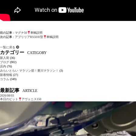
前の記事 :
マグナ50
車輌説明
次の記事 :
アプリリアRS50Ⅲ型
車輌説明
一覧に戻る
カテゴリー
CATEGORY
新入荷
(36)
ブログ
(902)
店内
(76)
みらいとらい マラソン部！豊川マラソン！
(3)
新着情報
(27)
コラム
(349)
最新記事
ARTICLE
2026/08/03
本日のピット
アヴェニス150