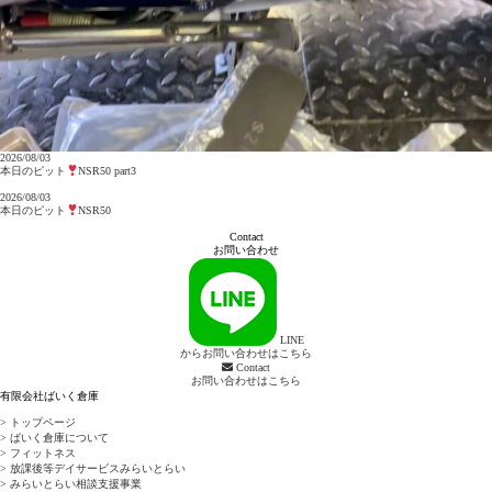
2026/08/03
本日のピット
NSR50 part3
2026/08/03
本日のピット
NSR50
Contact
お問い合わせ
LINE
からお問い合わせはこちら
Contact
お問い合わせはこちら
有限会社ばいく倉庫
> トップページ
> ばいく倉庫について
> フィットネス
> 放課後等デイサービスみらいとらい
> みらいとらい相談支援事業