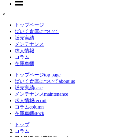
×
トップページ
ばいく倉庫について
販売実績
メンテナンス
求人情報
コラム
在庫車輌
トップページ
top page
ばいく倉庫について
about us
販売実績
case
メンテナンス
maintenance
求人情報
recruit
コラム
column
在庫車輌
stock
トップ
コラム