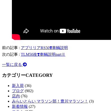
前の記事 :
アプリリアRS50❣️車輌説明
次の記事 :
TLM50改❣️車輌説明partⅡ
一覧に戻る
カテゴリー
CATEGORY
新入荷
(36)
ブログ
(902)
店内
(76)
みらいとらい マラソン部！豊川マラソン！
(3)
新着情報
(27)