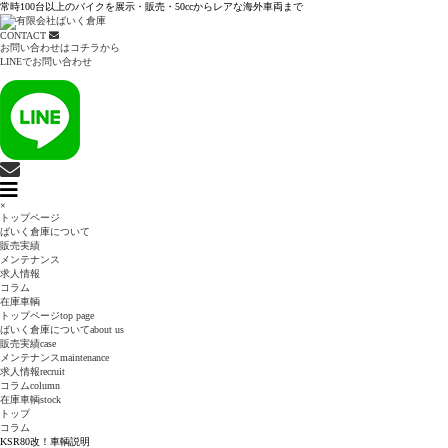
常時100台以上のバイクを展示・販売・50ccからレアな海外車両まで
CONTACT
お問い合わせはコチラから
LINEでお問い合わせ
×
トップページ
ばいく倉庫について
販売実績
メンテナンス
求人情報
コラム
在庫車輌
トップページ
top page
ばいく倉庫について
about us
販売実績
case
メンテナンス
maintenance
求人情報
recruit
コラム
column
在庫車輌
stock
トップ
コラム
KSR80改！車輌説明