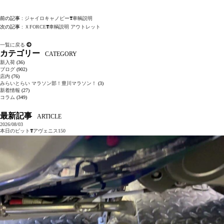
前の記事 :
ジャイロキャノピー❣️車輌説明
次の記事 :
ＸFORCE❣️車輌説明 アウトレット
一覧に戻る
カテゴリー
CATEGORY
新入荷
(36)
ブログ
(902)
店内
(76)
みらいとらい マラソン部！豊川マラソン！
(3)
新着情報
(27)
コラム
(349)
最新記事
ARTICLE
2026/08/03
本日のピット❣️アヴェニス150