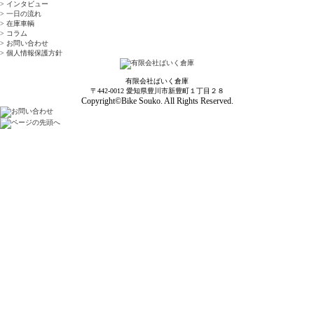
> インタビュー
> 一日の流れ
> 在庫車輌
> コラム
> お問い合わせ
> 個人情報保護方針
有限会社ばいく倉庫
〒442-0012 愛知県豊川市新豊町１丁目２８
Copyright©Bike Souko. All Rights Reserved.