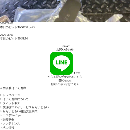
2026/08/03
本日のピット❣️NSR50 part3
2026/08/03
本日のピット❣️NSR50
Contact
お問い合わせ
LINE
からお問い合わせはこちら
Contact
お問い合わせはこちら
有限会社ばいく倉庫
> トップページ
> ばいく倉庫について
> フィットネス
> 放課後等デイサービスみらいとらい
> みらいとらい相談支援事業
> エステHotLips
> 販売事例
> メンテナンス
> 求人情報