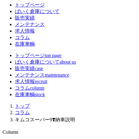
トップページ
ばいく倉庫について
販売実績
メンテナンス
求人情報
コラム
在庫車輌
トップページ
top page
ばいく倉庫について
about us
販売実績
case
メンテナンス
maintenance
求人情報
recruit
コラム
column
在庫車輌
stock
トップ
コラム
キムコスーパー9❣️納車説明
Column