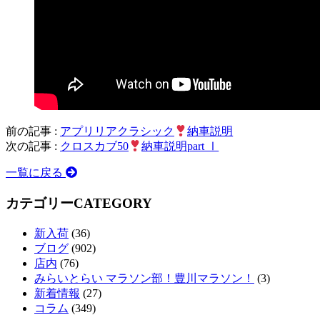
前の記事 :
アプリリアクラシック
納車説明
次の記事 :
クロスカブ50
納車説明part Ⅰ
一覧に戻る
カテゴリー
CATEGORY
新入荷
(36)
ブログ
(902)
店内
(76)
みらいとらい マラソン部！豊川マラソン！
(3)
新着情報
(27)
コラム
(349)