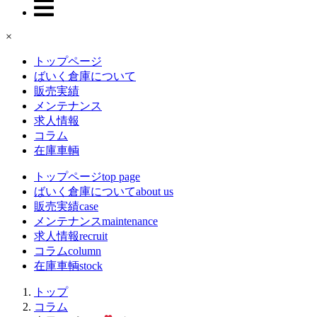
×
トップページ
ばいく倉庫について
販売実績
メンテナンス
求人情報
コラム
在庫車輌
トップページ
top page
ばいく倉庫について
about us
販売実績
case
メンテナンス
maintenance
求人情報
recruit
コラム
column
在庫車輌
stock
トップ
コラム