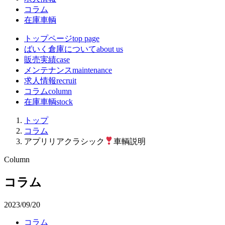
コラム
在庫車輌
トップページ
top page
ばいく倉庫について
about us
販売実績
case
メンテナンス
maintenance
求人情報
recruit
コラム
column
在庫車輌
stock
トップ
コラム
アプリリアクラシック
車輌説明
Column
コラム
2023/09/20
コラム