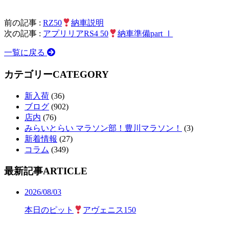
前の記事 :
RZ50
納車説明
次の記事 :
アプリリアRS4 50
納車準備part Ⅰ
一覧に戻る
カテゴリー
CATEGORY
新入荷
(36)
ブログ
(902)
店内
(76)
みらいとらい マラソン部！豊川マラソン！
(3)
新着情報
(27)
コラム
(349)
最新記事
ARTICLE
2026/08/03
本日のピット
アヴェニス150