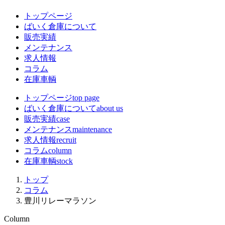
トップページ
ばいく倉庫について
販売実績
メンテナンス
求人情報
コラム
在庫車輌
トップページ
top page
ばいく倉庫について
about us
販売実績
case
メンテナンス
maintenance
求人情報
recruit
コラム
column
在庫車輌
stock
トップ
コラム
豊川リレーマラソン
Column