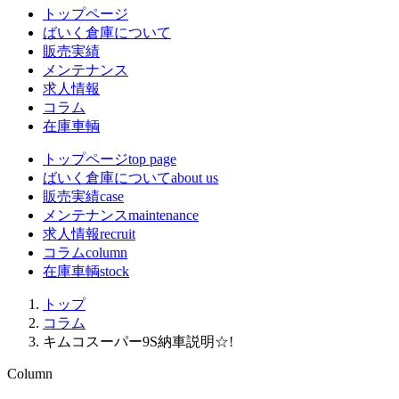
トップページ
ばいく倉庫について
販売実績
メンテナンス
求人情報
コラム
在庫車輌
トップページ
top page
ばいく倉庫について
about us
販売実績
case
メンテナンス
maintenance
求人情報
recruit
コラム
column
在庫車輌
stock
トップ
コラム
キムコスーパー9S納車説明☆!
Column