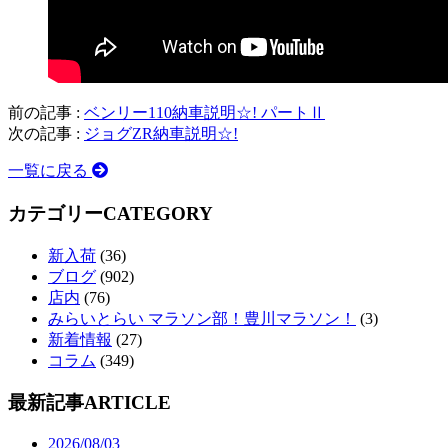
前の記事 :
ベンリー110納車説明☆! パートⅡ
次の記事 :
ジョグZR納車説明☆!
一覧に戻る
カテゴリー
CATEGORY
新入荷
(36)
ブログ
(902)
店内
(76)
みらいとらい マラソン部！豊川マラソン！
(3)
新着情報
(27)
コラム
(349)
最新記事
ARTICLE
2026/08/03