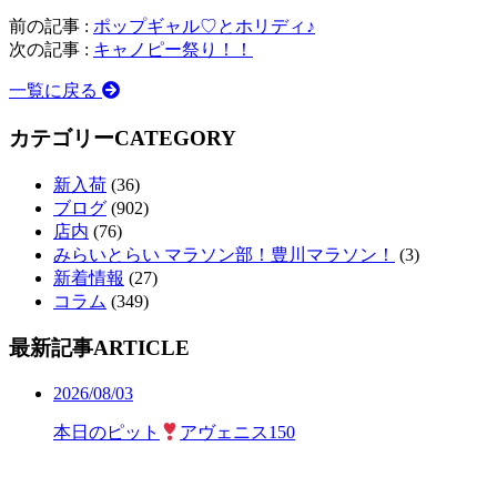
前の記事 :
ポップギャル♡とホリディ♪
次の記事 :
キャノピー祭り！！
一覧に戻る
カテゴリー
CATEGORY
新入荷
(36)
ブログ
(902)
店内
(76)
みらいとらい マラソン部！豊川マラソン！
(3)
新着情報
(27)
コラム
(349)
最新記事
ARTICLE
2026/08/03
本日のピット
アヴェニス150