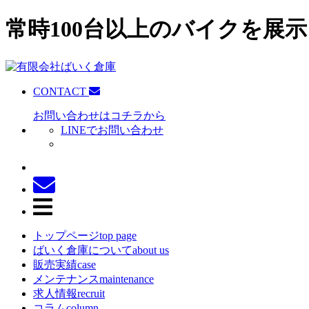
常時100台以上のバイクを展示
CONTACT
お問い合わせはコチラから
LINEでお問い合わせ
トップページ
top page
ばいく倉庫について
about us
販売実績
case
メンテナンス
maintenance
求人情報
recruit
コラム
column