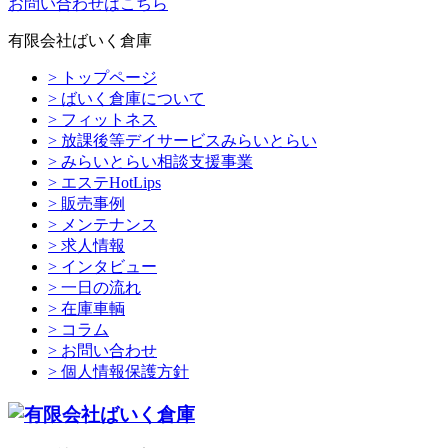
お問い合わせはこちら
有限会社ばいく倉庫
> トップページ
> ばいく倉庫について
> フィットネス
> 放課後等デイサービスみらいとらい
> みらいとらい相談支援事業
> エステHotLips
> 販売事例
> メンテナンス
> 求人情報
> インタビュー
> 一日の流れ
> 在庫車輌
> コラム
> お問い合わせ
> 個人情報保護方針