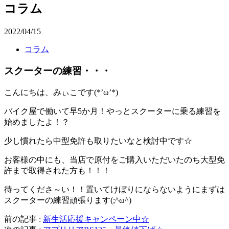
コラム
2022/04/15
コラム
スクーターの練習・・・
こんにちは、みぃこです(*’ω’*)
バイク屋で働いて早5か月！やっとスクーターに乗る練習を
始めましたよ！？
少し慣れたら中型免許も取りたいなと検討中です☆
お客様の中にも、当店で原付をご購入いただいたのち大型免
許まで取得された方も！！！
待ってくださ～い！！置いてけぼりにならないようにまずは
スクーターの練習頑張ります(;^ω^)
前の記事 :
新生活応援キャンペーン中☆