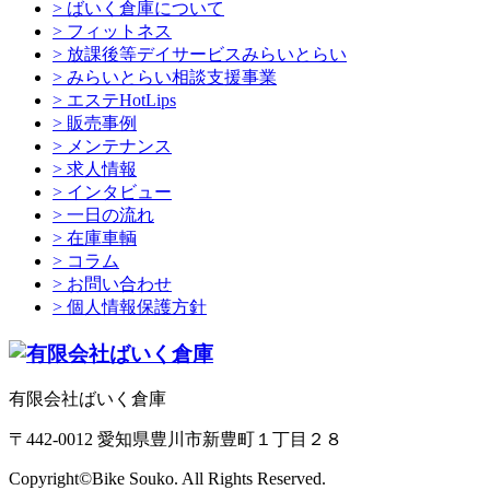
> ばいく倉庫について
> フィットネス
> 放課後等デイサービスみらいとらい
> みらいとらい相談支援事業
> エステHotLips
> 販売事例
> メンテナンス
> 求人情報
> インタビュー
> 一日の流れ
> 在庫車輌
> コラム
> お問い合わせ
> 個人情報保護方針
有限会社ばいく倉庫
〒442-0012 愛知県豊川市新豊町１丁目２８
Copyright©Bike Souko. All Rights Reserved.