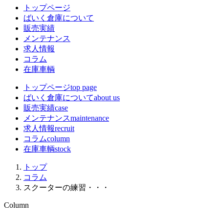
トップページ
ばいく倉庫について
販売実績
メンテナンス
求人情報
コラム
在庫車輌
トップページ
top page
ばいく倉庫について
about us
販売実績
case
メンテナンス
maintenance
求人情報
recruit
コラム
column
在庫車輌
stock
トップ
コラム
スクーターの練習・・・
Column