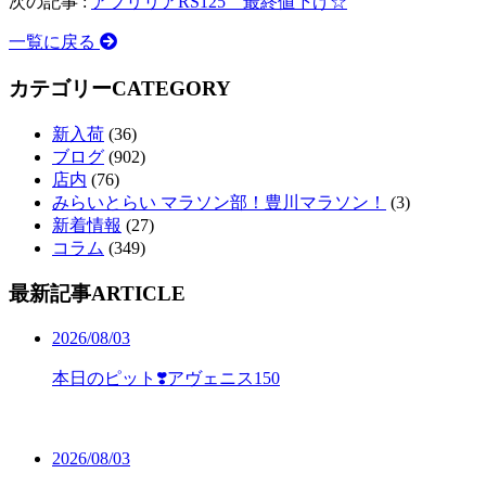
次の記事 :
アプリリアRS125 最終値下げ☆
一覧に戻る
カテゴリー
CATEGORY
新入荷
(36)
ブログ
(902)
店内
(76)
みらいとらい マラソン部！豊川マラソン！
(3)
新着情報
(27)
コラム
(349)
最新記事
ARTICLE
2026/08/03
本日のピット❣️アヴェニス150
2026/08/03