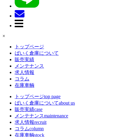
×
トップページ
ばいく倉庫について
販売実績
メンテナンス
求人情報
コラム
在庫車輌
トップページ
top page
ばいく倉庫について
about us
販売実績
case
メンテナンス
maintenance
求人情報
recruit
コラム
column
在庫車輌
stock