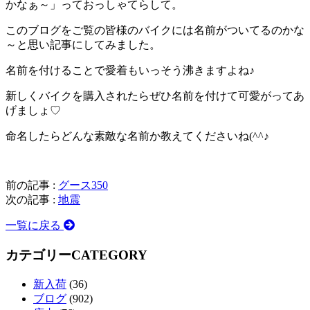
かなぁ～」っておっしゃてらして。
このブログをご覧の皆様のバイクには名前がついてるのかな
～と思い記事にしてみました。
名前を付けることで愛着もいっそう沸きますよね♪
新しくバイクを購入されたらぜひ名前を付けて可愛がってあ
げましょ♡
命名したらどんな素敵な名前か教えてくださいね(^^♪
前の記事 :
グース350
次の記事 :
地震
一覧に戻る
カテゴリー
CATEGORY
新入荷
(36)
ブログ
(902)