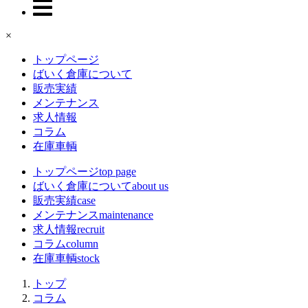
×
トップページ
ばいく倉庫について
販売実績
メンテナンス
求人情報
コラム
在庫車輌
トップページ
top page
ばいく倉庫について
about us
販売実績
case
メンテナンス
maintenance
求人情報
recruit
コラム
column
在庫車輌
stock
トップ
コラム