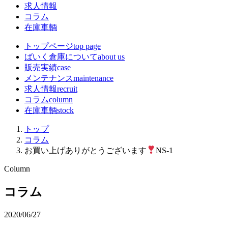
求人情報
コラム
在庫車輌
トップページ
top page
ばいく倉庫について
about us
販売実績
case
メンテナンス
maintenance
求人情報
recruit
コラム
column
在庫車輌
stock
トップ
コラム
お買い上げありがとうございます
NS-1
Column
コラム
2020/06/27