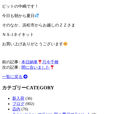
ピットの中嶋です！
今日も朝から夏日
そのなか、浜松市からお越しのＺＺさま
ＮＳ-1ネイキット
お買い上げありがとうございます
前の記事 :
本日納車
只今千種
次の記事 :
間に合いました
一覧に戻る
カテゴリー
CATEGORY
新入荷
(36)
ブログ
(902)
店内
(76)