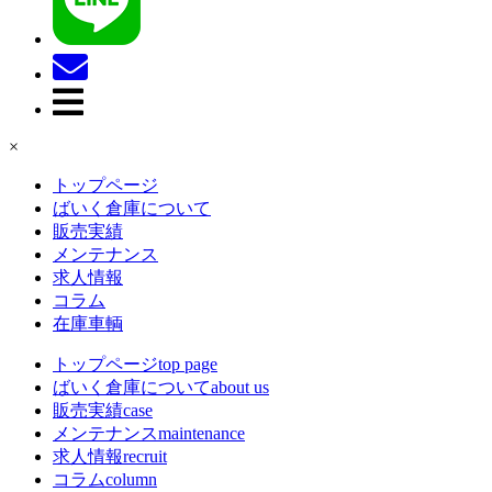
×
トップページ
ばいく倉庫について
販売実績
メンテナンス
求人情報
コラム
在庫車輌
トップページ
top page
ばいく倉庫について
about us
販売実績
case
メンテナンス
maintenance
求人情報
recruit
コラム
column