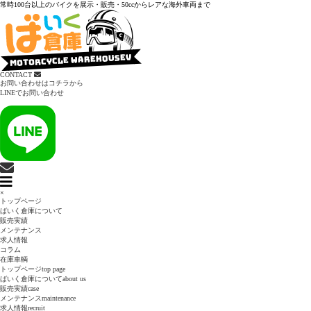
常時100台以上のバイクを展示・販売・50ccからレアな海外車両まで
CONTACT
お問い合わせはコチラから
LINEでお問い合わせ
×
トップページ
ばいく倉庫について
販売実績
メンテナンス
求人情報
コラム
在庫車輌
トップページ
top page
ばいく倉庫について
about us
販売実績
case
メンテナンス
maintenance
求人情報
recruit