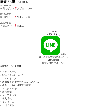
最新記事
ARTICLE
2026/08/03
本日のピット
アヴェニス150
2026/08/03
本日のピット
NSR50 part3
2026/08/03
本日のピット
NSR50
Contact
お問い合わせ
LINE
からお問い合わせはこちら
Contact
お問い合わせはこちら
有限会社ばいく倉庫
> トップページ
> ばいく倉庫について
> フィットネス
> 放課後等デイサービスみらいとらい
> みらいとらい相談支援事業
> エステHotLips
> 販売事例
> メンテナンス
> 求人情報
> インタビュー
> 一日の流れ