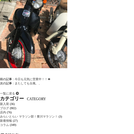
前の記事 :
今日も元気に営業中！！☀
次の記事 :
またしても台風、、
一覧に戻る
カテゴリー
CATEGORY
新入荷
(36)
ブログ
(902)
店内
(76)
みらいとらい マラソン部！豊川マラソン！
(3)
新着情報
(27)
コラム
(349)