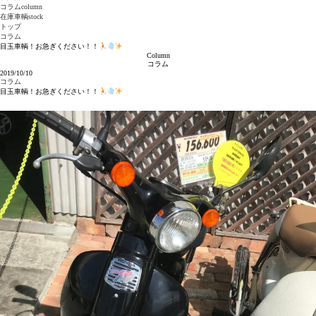
コラム
column
在庫車輌
stock
トップ
コラム
目玉車輌！お急ぎください！！
Column
コラム
2019/10/10
コラム
目玉車輌！お急ぎください！！