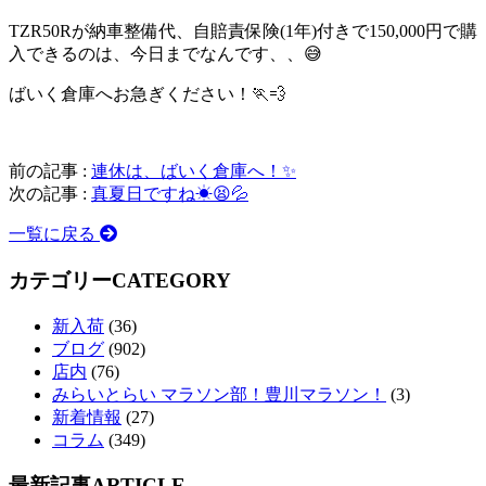
TZR50Rが納車整備代、自賠責保険(1年)付きで150,000円で購
入できるのは、今日までなんです、、😅
ばいく倉庫へお急ぎください！🏃💨
前の記事 :
連休は、ばいく倉庫へ！✨
次の記事 :
真夏日ですね☀😫💦
一覧に戻る
カテゴリー
CATEGORY
新入荷
(36)
ブログ
(902)
店内
(76)
みらいとらい マラソン部！豊川マラソン！
(3)
新着情報
(27)
コラム
(349)
最新記事
ARTICLE