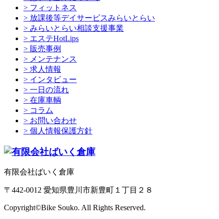
> フィットネス
> 放課後等デイサービスみらいとらい
> みらいとらい相談支援事業
> エステHotLips
> 販売事例
> メンテナンス
> 求人情報
> インタビュー
> 一日の流れ
> 在庫車輌
> コラム
> お問い合わせ
> 個人情報保護方針
有限会社ばいく倉庫
〒442-0012 愛知県豊川市新豊町１丁目２８
Copyright©Bike Souko. All Rights Reserved.