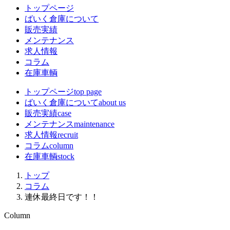
トップページ
ばいく倉庫について
販売実績
メンテナンス
求人情報
コラム
在庫車輌
トップページ
top page
ばいく倉庫について
about us
販売実績
case
メンテナンス
maintenance
求人情報
recruit
コラム
column
在庫車輌
stock
トップ
コラム
連休最終日です！！
Column