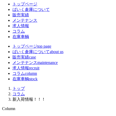
トップページ
ばいく倉庫について
販売実績
メンテナンス
求人情報
コラム
在庫車輌
トップページ
top page
ばいく倉庫について
about us
販売実績
case
メンテナンス
maintenance
求人情報
recruit
コラム
column
在庫車輌
stock
トップ
コラム
新入荷情報！！！
Column