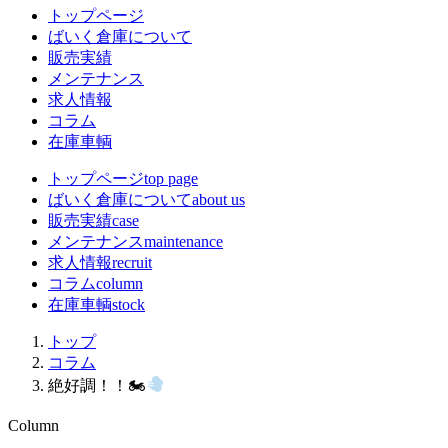
トップページ
ばいく倉庫について
販売実績
メンテナンス
求人情報
コラム
在庫車輌
トップページ
top page
ばいく倉庫について
about us
販売実績
case
メンテナンス
maintenance
求人情報
recruit
コラム
column
在庫車輌
stock
トップ
コラム
絶好調！！🏍
Column