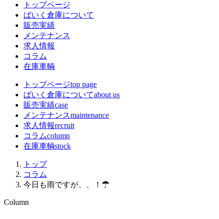
トップページ
ばいく倉庫について
販売実績
メンテナンス
求人情報
コラム
在庫車輌
トップページ
top page
ばいく倉庫について
about us
販売実績
case
メンテナンス
maintenance
求人情報
recruit
コラム
column
在庫車輌
stock
トップ
コラム
今日も雨ですが、、！☂
Column