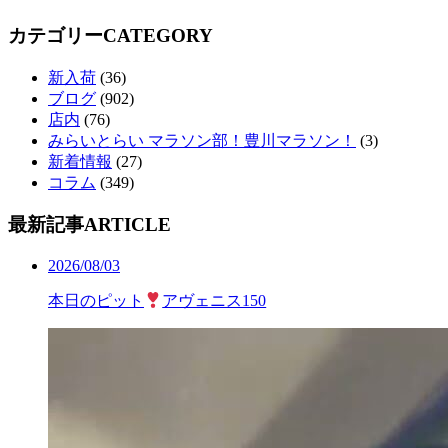
カテゴリー
CATEGORY
新入荷
(36)
ブログ
(902)
店内
(76)
みらいとらい マラソン部！豊川マラソン！
(3)
新着情報
(27)
コラム
(349)
最新記事
ARTICLE
2026/08/03
本日のピット
アヴェニス150